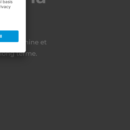
e
té en Chine et
 long terme.