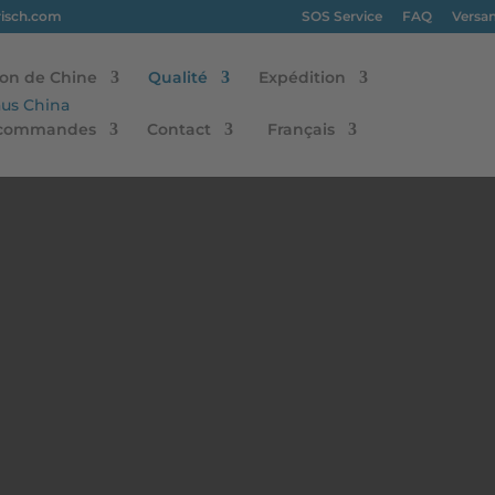
risch.com
SOS Service
FAQ
Versa
ion de Chine
Qualité
Expédition
s commandes
Contact
Français