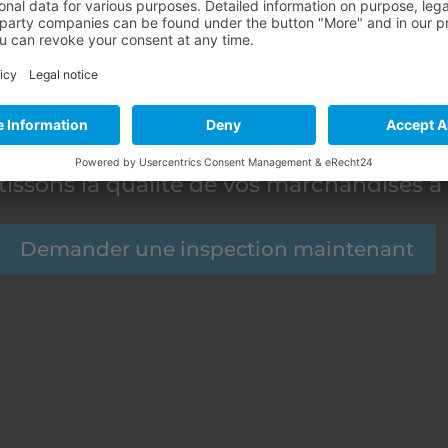
ualité en Chin
os experts en matière d’assurance quali
issons la qualité de vos marchandises à
Demander une inspection maintenant