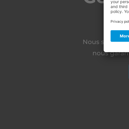
q
Nous sommes v
nous garant