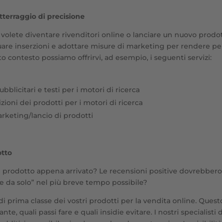
terraggio di precisione
 volete diventare rivenditori online o lanciare un nuovo prodo
tuare inserzioni e adottare misure di marketing per rendere per
o contesto possiamo offrirvi, ad esempio, i seguenti servizi:
ubblicitari e testi per i motori di ricerca
zioni dei prodotti per i motori di ricerca
keting/lancio di prodotti
otto
 il prodotto appena arrivato? Le recensioni positive dovrebbero
e da solo” nel più breve tempo possibile?
di prima classe dei vostri prodotti per la vendita online. Ques
te, quali passi fare e quali insidie evitare. I nostri specialisti