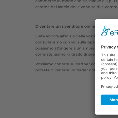
commerce in modo che sia stabile e il più red
cardine del lancio delle vendite di e-commer
Diventare un rivenditore online di success
Siete ancora all’inizio della vostra carriera
consulteremo con voi sulle opzioni migliori 
possiamo attingere a un’ampia gamma di model
correlate, siamo in grado di presentare il mo
Possiamo contare su partner commerciali fo
potrete diventare un trader online di succe