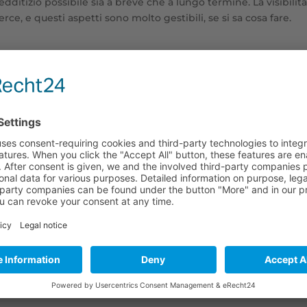
ditizio possibile sia a breve che a lungo termine. La visibilità
ce, e questi aspetti sono molto gestibili, se si sa cosa fare.
o con l’Agenzia Frisch
 e volete diventare rivenditori online? L’agenzia Frisch vi suppor
e vi indicheremo le possibili vie di produzione e distribuzione.
li. Grazie ai molti anni trascorsi nel settore delle importazion
dello di business ideale per voi e di costruirlo insieme a voi.
rti e quindi mettere il nostro know-how interamente a dispos
sso insieme a noi in modo serio e senza complicazioni.