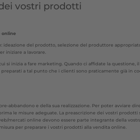
dei vostri prodotti
e online
 ideazione del prodotto, selezione del produttore appropriato
r iniziare a lavorare.
 si inizia a fare marketing. Quando ci affidate la questione, il 
i preparati a tal punto che i clienti sono praticamente già in co
 pre-abbandono e della sua realizzazione. Per poter avviare d
rima le misure adeguate. La preascrizione dei vostri prodotti
 web/mercati online devono essere parte integrante della vost
misura per preparare i vostri prodotti alla vendita online.