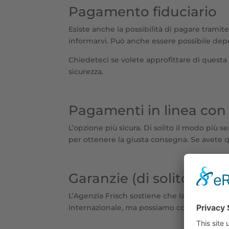
Pagamento fiduciario
Esiste anche la possibilità di pagare tramite
informarvi. Può anche essere possibile depo
Chiedeteci se volete approfittare di questa
sicurezza.
Pagamenti in linea con g
L’opzione più sicura. Di solito il modo pi
per ottenere la giusta consegna. Se avete 
Garanzie (di solito da p
L’Agenzia Frisch sostiene che la sicurezza 
internazionale, ma possiamo consigliarvi e a