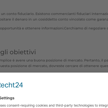
 un conto fiduciario. Esistono commercianti fiduciari internaziona
sitare il denaro in un cosiddetto conto vincolato come garanz
 opportunità e ottenere informazioni.Cerchiamo di negoziare con
li obiettivi
ù semplice è avere una buona posizione di mercato. Pertanto, i
questa posizione di mercato, dovreste cercare di ottenere qu
arte delle banche)
dei nostri clienti ha la massima priorità. Non possiamo elimin
iutarvi a ridurlo al minimo.