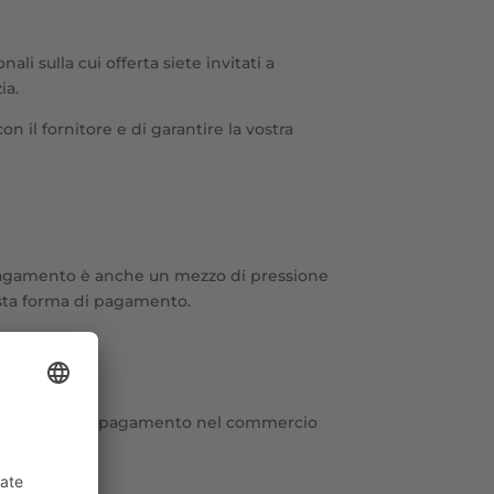
li sulla cui offerta siete invitati a
ia.
 il fornitore e di garantire la vostra
l pagamento è anche un mezzo di pressione
esta forma di pagamento.
are il rischio di pagamento nel commercio