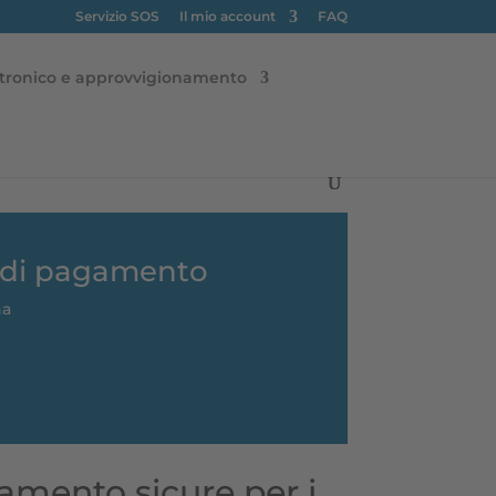
Servizio SOS
Il mio account
FAQ
tronico e approvvigionamento
a di pagamento
na
amento sicure per i