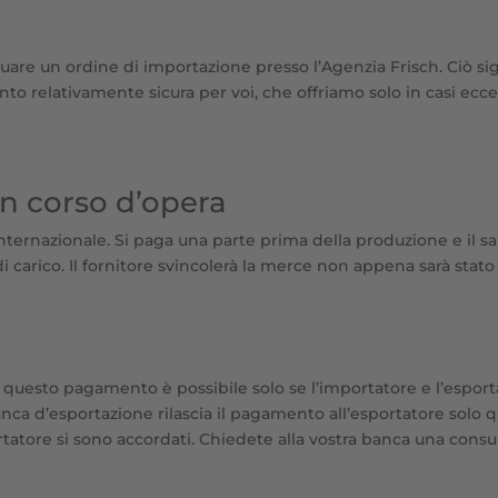
ettuare un ordine di importazione presso l’Agenzia Frisch. Ciò si
to relativamente sicura per voi, che offriamo solo in casi ecc
n corso d’opera
rnazionale. Si paga una parte prima della produzione e il sal
di carico. Il fornitore svincolerà la merce non appena sarà stat
 questo pagamento è possibile solo se l’importatore e l’espo
banca d’esportazione rilascia il pagamento all’esportatore sol
ortatore si sono accordati. Chiedete alla vostra banca una cons