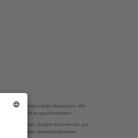
für Ihr Importprodukt abzuleiten. Wir
ormen in China zu gewährleisten.
 wie kein Zweiter. Zudem können wir aus
men vorschlagen, beziehungsweise