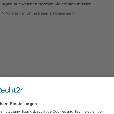
erungen aus welchen Normen Sie erfüllen müssen.
N-Normen in China beispielsweise sein:
 Produkt
 ermittelten Normen auf Wunsch die Handlungsempfehlungen 
nd erarbeiten konkrete Lösungen, um die Einhaltung der DIN-N
timal geeignet – wir kennen bereits Ihre Produktionsprozesse
ungen schöpfen und in kürzester Zeit die passenden Maßnah