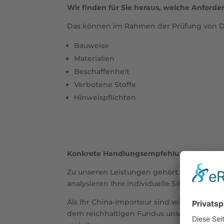
Wir finden für Sie heraus, welche Anford
Das können im Rahmen der Prüfung von DI
Bauweise
Materialien
Beschaffenheit
Verbotene Stoffe
Hinweispflichten
Konkrete Handlungsempfehlungen für Ihr
Zu unseren Leistungen gehört es, aus den
analysieren Ihre individuelle Situation u
Als Ihr China-Importeur sind wir dafür op
dem reichhaltigen Fundus unserer Erfahr