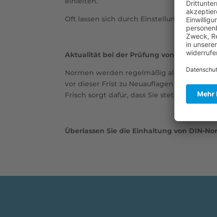
einleiten.
Oft lassen sich durch Einstellungen im V
Aktualität bei der Prüfung von DIN-Norme
Normen werden regelmäßig alle fünf Jahr
vor dieser Frist zu Neuauflagen führen. D
Frisch sorgt dafür, dass Sie stets auf der 
Überlassen Sie die Einhaltung von DIN-Nor