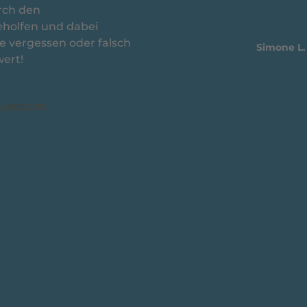
rch den
eholfen und dabei
 vergessen oder falsch
Simone L.
wert!
xpert.com
risch International
ng GmbH und Co KG